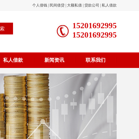
个人借钱
|
民间借贷
|
大额私借
|
贷款公司
|
私人借款
15201692995
15201692995
私人借款
新闻资讯
联系我们