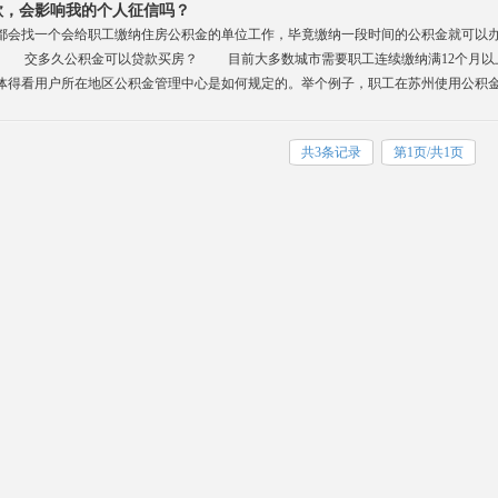
款，会影响我的个人征信吗？
都会找一个会给职工缴纳住房公积金的单位工作，毕竟缴纳一段时间的公积金就可以
 交多久公积金可以贷款买房？ 目前大多数城市需要职工连续缴纳满12个月以上
体得看用户所在地区公积金管理中心是如何规定的。举个例子，职工在苏州使用公积金
共3条记录
第1页/共1页