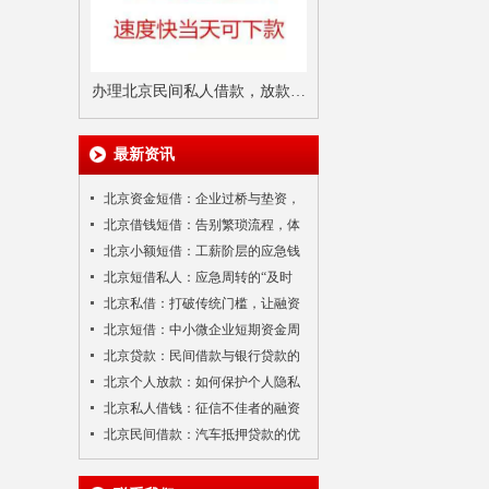
办理北京民间私人借款，放款速
度真的有那么快吗？需要多久？
最新资讯
北京资金短借：企业过桥与垫资，
打通资金链的“任督二脉”
北京借钱短借：告别繁琐流程，体
验极速融资新速度
北京小额短借：工薪阶层的应急钱
包，灵活周转无压力
北京短借私人：应急周转的“及时
雨”，如何安全度过难关？
北京私借：打破传统门槛，让融资
更有人情味
北京短借：中小微企业短期资金周
转的“加速器”
北京贷款：民间借款与银行贷款的
互补与融合
北京个人放款：如何保护个人隐私
与信息安全？
北京私人借钱：征信不佳者的融资
出路
北京民间借款：汽车抵押贷款的优
缺点分析