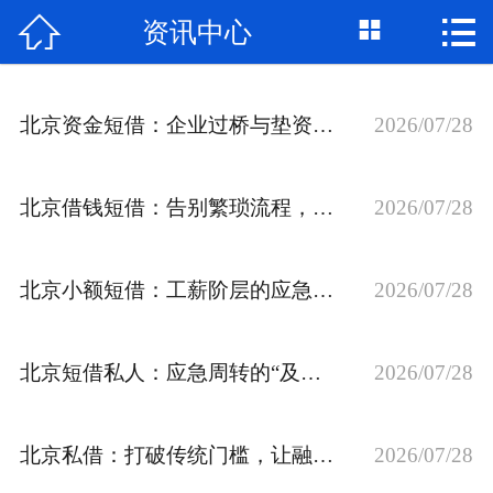



资讯中心
首页

关于我们
北京资金短借：企业过桥与垫资，打通资金链的“任督二脉”
2026/07/28
个人借钱
民间借贷
北京借钱短借：告别繁琐流程，体验极速融资新速度
2026/07/28
大额私借
北京小额短借：工薪阶层的应急钱包，灵活周转无压力
2026/07/28
贷款公司
私人借款
北京短借私人：应急周转的“及时雨”，如何安全度过难关？
2026/07/28
个人资金
北京私借：打破传统门槛，让融资更有人情味
2026/07/28
个人贷款